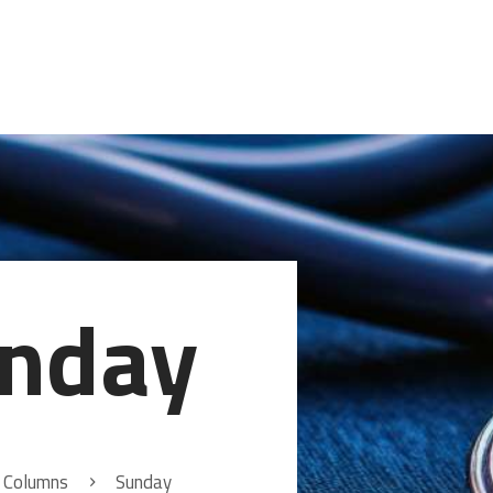
HOME
LEISTUNGEN
HAUSAPOTHEKE
KONTAKT
nday
l Columns
Sunday